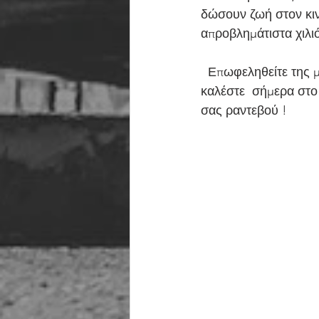
δώσουν ζωή στον κιν
απροβλημάτιστα χιλι
  Επωφεληθείτε της μοναδικής προσφοράς για λιπαντικό service που ξεκινά  από 39€ και 
καλέστε  σήμερα στο 
σας ραντεβού !