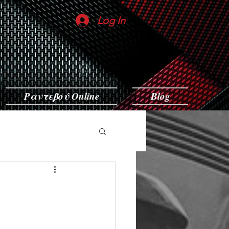
Log In
Ραντεβού Online
Blog
ν