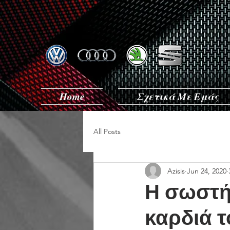
Home
Σχετικά Με Εμάς
All Posts
Azisis
Jun 24, 2020
Η σωστή 
καρδιά τ