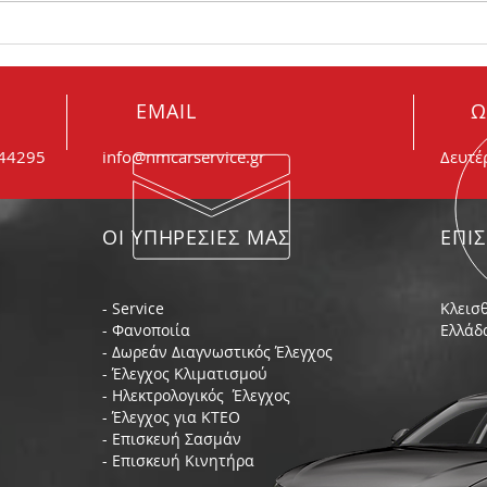
Πώς θα καταλάβω ότι είναι
Θορυ
φθαρμένα τα μπουζί μου;
συμβ
EMAIL
Ω
044295
info@nmcarservice.gr
Δευτέ
ΟΙ ΥΠΗΡΕΣΙΕΣ ΜΑΣ
ΕΠΙ
- Service
Κλεισθ
- Φανοποιία
Ελλάδ
- Δωρεάν Διαγνωστικός Έλεγχος
- Έλεγχος Κλιματισμού
- Ηλεκτρολογικός Έλεγχος
- Έλεγχος για ΚΤΕΟ
- Επισκευή Σασμάν
- Επισκευή Κινητήρα