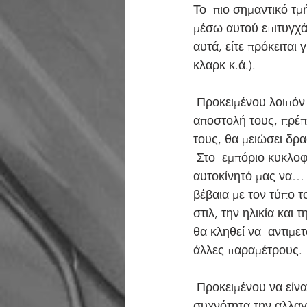
Το  πιο σημαντικό τμ
μέσω αυτού επιτυγχάν
αυτά, είτε πρόκειται 
κλαρκ κ.ά.).
 Προκειμένου λοιπόν οι κινητήρες να έχουν μακροζωία και να επιτελούν  με επιτυχία την 
αποστολή τους, πρέπε
τους, θα μειώσει δρα
 Στο  εμπόριο κυκλοφορούν πολλές ποικιλίες λαδιών και λιπαντικών που κάνουν το  
αυτοκίνητό μας να… 
βέβαια με τον τύπο τ
στιλ, την ηλικία και 
θα κληθεί να  αντιμε
άλλες παραμέτρους.
 Προκειμένου να είναι αποδοτικό, το λιπαντικό  πρέπει να αλλάζεται τακτικά, με ενδεικτική 
συχνότητα την αλλαγ