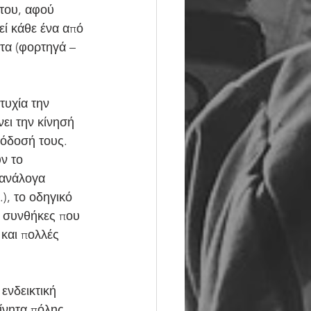
 του, αφού 
εί κάθε ένα από 
ατα (φορτηγά – 
ει την κίνησή 
απόδοσή τους.
 ανάλογα 
), το οδηγικό 
ές συνθήκες που 
και πολλές  
ίνητα πόλης 