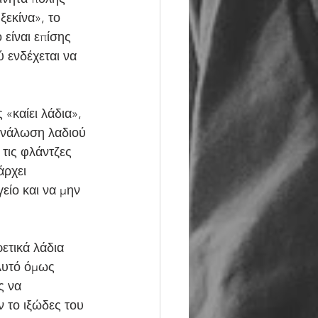
εκίνα», το  
είναι επίσης 
 ενδέχεται να 
τανάλωση λαδιού 
τις φλάντζες 
άρχει 
είο και να μην 
Αυτό όμως 
ς να  
 το ιξώδες του 