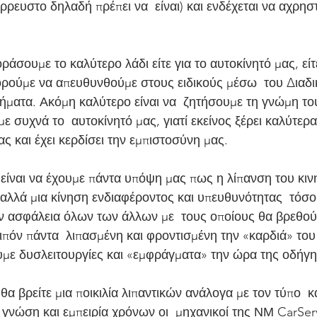
ρευστο δηλαδή πρέπει να  είναι) και ενδέχεται να αχρησ
ορούμε να απευθυνθούμε στους ειδικούς μέσω  του Διαδι
τήματα. Ακόμη καλύτερο είναι να  ζητήσουμε τη γνώμη το
ε συχνά το  αυτοκίνητό μας, γιατί εκείνος ξέρει καλύτερα
ας και έχει κερδίσει την εμπιστοσύνη μας.
 αλλά μια κίνηση ενδιαφέροντος και υπευθυνότητας  τόσο 
ην ασφάλεια όλων των άλλων με  τους οποίους θα βρεθού
ιπόν πάντα  λιπασμένη και φροντισμένη την «καρδιά» του
υμε δυσλειτουργίες και «εμφράγματα» την ώρα της οδήγ
 γνώση και εμπειρία χρόνων οι  μηχανικοί της ΝΜ CarSer