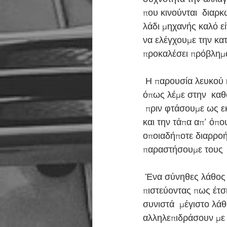
που κινούνται  διαρκ
λάδι μηχανής καλό εί
να ελέγχουμε την κατ
προκαλέσει πρόβλημα
 Η παρουσία λευκού καπνού και  δυσάρεστης οσμής δείχνει πως η μηχανή μας «καίει λάδια», 
όπως λέμε στην  καθ
 πριν φτάσουμε ως εκ
και την τάπα απ’ όπο
οποιαδήποτε διαρροή
παραστήσουμε τους 
 Ένα σύνηθες λάθος που κάνουν όλοι  οι οδηγοί είναι να αναμειγνύουν διαφορετικά λάδια 
πιστεύοντας πως έτσι
συνιστά  μέγιστο λάθο
αλληλεπιδράσουν με 