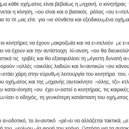
ήμα κάθε οχήματος είναι βεβαίως η μηχανή, ο κινητήρας 
εται η κίνηση, που είναι και ο βασικός  ρόλος που επιτελ
για το ΙΧ μας είτε  για πιο σύνθετα και εξειδικευμένα οχήμ
ι να έχουν και την αντίστοιχη  λίπανση, που θα διευκολύν
στικά τις  τριβές και θα εξασφαλίσει τη μέγιστη δυνατή 
πετάει χάρη στην εύρυθμη λειτουργία του κινητήρα  του,
ου οχήματος και της μηχανής (αυτοκίνητο  πόλης, τζιπ κτλ.
την καταπόνηση που  έχει υποστεί ο κινητήρας, τις καιρικ
τωπίσει ο οδηγός, τη γενικότερη κατάσταση του οχήματος 
ή του  περίπου μία φορά τον χρόνο. Ωστόσο για τα αυτοκ