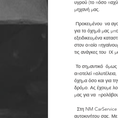
υγρού (το πόσο παχύρ
μηχανή μας.
 Προκειμένου  να αγοράσουμε το καλύτερο λάδι είτε για το αυτοκίνητό μας, είτε  γενικότερα 
για το όχημά μας μπ
εξειδικευμένα κατασ
στον οποίο πηγαίνουμ
τις ανάγκες του  ΙΧ μ
 Το σημαντικό  όμως είναι να έχουμε πάντα υπόψη μας πως η λίπανση του κινητήρα δεν  
αποτελεί πολυτέλεια,
όχημα όσο και για τ
δρόμο. Ας έχουμε λο
μας για να  προλάβο
  Στη NM CarService θα βρείτε μια ποικιλία λιπαντικών ανάλογα με τον τύπο  και το είδος του 
αυτοκινήτου σας. Με