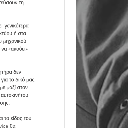
τεύσουν τη 
κτύου ή στα 
υ μηχανικού  
 να «ακούει» 
για το δικό μας 
με μαζί στον 
 αυτοκινήτου 
ησης.
vice θα 