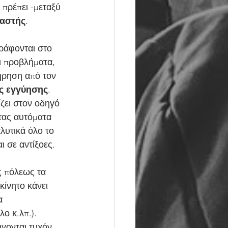
 πρέπει -μεταξύ 
υαστής
. 
ράφονται στο 
ι προβλήματα, 
ήρηση από τον 
ς εγγύησης
.
ζει στον οδηγό 
ντας αυτόματα 
λυτικά όλο το 
 σε αντίξοες. 
ς πόλεως τα 
κίνητο κάνει 
α 
λο κ.λπ.).
ύγονται τυχόν 