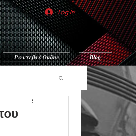
Log In
Ραντεβού Online
Blog
 του