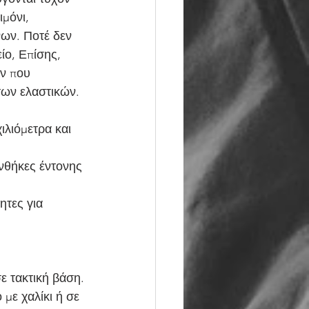
μόνι, 
ων. Ποτέ δεν 
ίο, Επίσης, 
ν που 
των ελαστικών.
ιλιόμετρα και 
νθήκες έντονης 
τες για 
ε τακτική βάση.
ε χαλίκι ή σε 