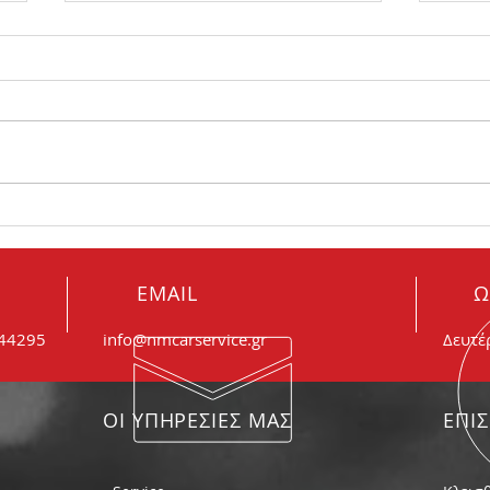
Πώς θα καταλάβω ότι είναι
Θορυ
φθαρμένα τα μπουζί μου;
συμβ
EMAIL
Ω
044295
info@nmcarservice.gr
Δευτέ
ΟΙ ΥΠΗΡΕΣΙΕΣ ΜΑΣ
ΕΠΙ