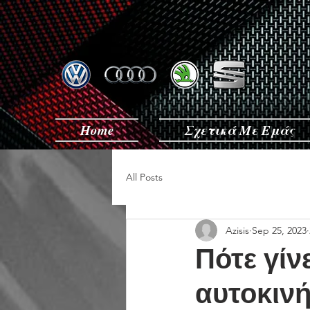
Home
Σχετικά Με Εμάς
All Posts
Azisis
Sep 25, 2023
Πότε γίνε
αυτοκιν