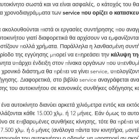
 αυτοκίνητο σωστά και να είναι ασφαλές, ο κάτοχός του θα
 τα χρονοδιαγράμματα των 
service που ορίζει ο κατασκε
α ακολουθούνται πιστά οι εργασίες συντήρησης που αναγ
υτοκινήτου γιατί διαφορετικά θα αρχίσουν να εμφανίζοντα
κοστίζουν πολλά χρήματα. Παράλληλα η λανθασμένη συντ
ερίοδο της εγγύησης μπορεί να επηρεάσει την 
κάλυψη τη
νητα υπάρχει ένδειξη στον πίνακα οργάνων που υπενθυμί
 χρονικό διάστημα θα πρέπει να γίνει service, υπολογίζο
γησης. Διαφορετικά, στο βιβλίο service αναγράφεται ανα
ς του αυτοκινήτου σε κανονικές συνθήκες οδήγησης και
 ένα αυτοκίνητο διανύει αρκετά χιλιόμετρα εντός και εκτό
λλάζονται κάθε 15.000 χλμ. ή 12 μήνες. Εάν όμως το αυτο
μόνο σε επιβαρυμένες συνθήκες κίνησης, τότε θα πρέπει ν
 7.500 χλμ. ή 6 μήνες (ανάλογα πάντα τον κινητήρα, μοντέ
ειτουργία του αυτοκινήτου ο οδηγός να παρατηρεί αν ακο