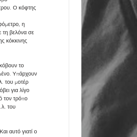
τρου. Ο κόφτης 
φόμετρο, η 
ε τη βελόνα σε 
ης κόκκινης 
 κόβουν το 
ημένο. Υπάρχουν 
λ. του μοτέρ 
βει για λίγο 
ό τον τρόπο 
λ. του 
αι αυτό γιατί ο 