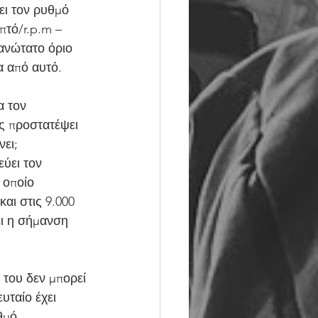
ει τον ρυθμό 
πτό/r.p.m – 
 ανώτατο όριο 
α από αυτό.
 τον 
ας προστατέψει 
νει;
ύει τον 
 οποίο 
αι στις 9.000 
ει η σήμανση 
 του δεν μπορεί 
υταίο έχει 
θμό 