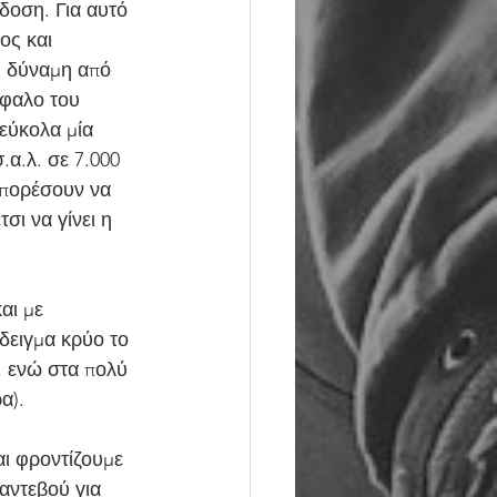
δοση. Για αυτό 
ος και 
ς δύναμη από 
φαλο του 
εύκολα μία 
α.λ. σε 7.000 
μπορέσουν να 
ι να γίνει η 
αι με 
δειγμα κρύο το 
, ενώ στα πολύ 
α).
αι φροντίζουμε 
αντεβού για 