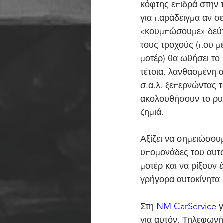
κόφτης επιδρά στην 
για παράδειγμα αν σ
«κουμπώσουμε» δεύτε
τους τροχούς (που μ
μοτέρ) θα ωθήσει το 
τέτοια, λανθασμένη α
σ.α.λ. ξεπερνώντας 
ακολουθήσουν το ρυθμ
ζημιά.
Αξίζει να σημειώσου
υπομονάδες του αυτο
μοτέρ και να ρίξουν 
γρήγορα αυτοκίνητα 
Στη 
NM CarService
 
για αυτόν. Τηλεφωνήσ