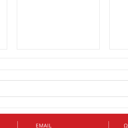
Πώς θα καταλάβω ότι είναι
Θορυ
φθαρμένα τα μπουζί μου;
συμβ
EMAIL
Ω