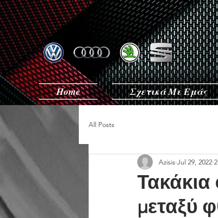
Home
Σχετικά Με Εμάς
All Posts
Azisis
Jul 29, 2022
2
Τακάκια 
μεταξύ φ