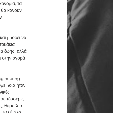
κονομία, τα 
 θα κάνουν 
ν 
και μπορεί να 
τακάκια 
ια ζωής, αλλά 
ει στην αγορά 
gineering 
ύμε ποια ήταν 
νικές 
σε τέσσερις 
ς, θορύβου.
, αλλά όλα 