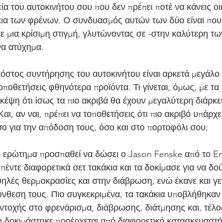
α του αυτοκινήτου σου που δεν πρέπει ποτέ να κάνεις οι
άκια των φρένων. Ο συνδυασμός αυτών των δύο είναι που
ε μια κρίσιμη στιγμή, γλυτώνοντας σε -στην καλύτερη τω
να ατύχημα.
κόστος συντήρησης του αυτοκινήτου είναι αρκετά μεγάλο 
τοποθετήσεις φθηνότερα προϊόντα. Τι γίνεται, όμως, με τα 
κέψη ότι ίσως τα πιο ακριβά θα έχουν μεγαλύτερη διάρκε
Και, αν ναι, πρέπει να τοποθετήσεις ότι πιο ακριβό υπάρχ
σο για την απόδοση τους, όσο και στο πορτοφόλι σου;
 ερώτημα προσπαθεί να δώσει ο Jason Fenske από το En
 πέντε διαφορετικά σετ τακάκια και τα δοκίμασε για να δο
ψηλές θερμοκρασίες και στην διάβρωση, ενώ έκανε και γε
ύνθεση τους. Πιο συγκεκριμένα, τα τακάκια υποβλήθηκαν 
ντοχής στο φρενάρισμα, διάβρωσης, διάτμησης και, τέλο
υ δοκιμάστηκε προέρχεται από διαφορετικό κατασκευαστή