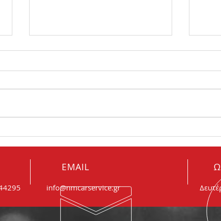
Πώς θα καταλάβω ότι είναι
Θορυ
φθαρμένα τα μπουζί μου;
συμβ
EMAIL
Ω
044295
info@nmcarservice.gr
Δευτέ