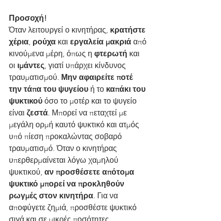
Προσοχή!
Όταν λειτουργεί ο κινητήρας, 
κρατήστε 
χέρια
, 
ρούχα
 και 
εργαλεία μακριά
 από 
κινούμενα μέρη, όπως η 
φτερωτή
 και 
οι 
ιμάντες
, γιατί υπάρχει κίνδυνος 
τραυματισμού. 
Μην αφαιρείτε ποτέ 
την τάπα του ψυγείου
 ή το 
καπάκι του 
ψυκτικού
 όσο το μοτέρ και το ψυγείο 
είναι 
ζεστά
. Μπορεί να πεταχτεί με 
μεγάλη ορμή καυτό ψυκτικό και ατμός 
υπό πίεση προκαλώντας σοβαρό 
τραυματισμό. Όταν ο κινητήρας 
υπερθερμαίνεται λόγω χαμηλού 
ψυκτικού, 
αν προσθέσετε απότομα 
ψυκτικό μπορεί να προκληθούν 
ρωγμές στον κινητήρα
. Για να 
αποφύγετε ζημιά, προσθέστε ψυκτικό 
σιγά και σε μικρές ποσότητες.