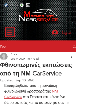
Log In
Post
Azisis
Sep 9, 2020
1 min read
Φθινοπωρινές εκπτώσεις
από τη ΝΜ CarService
Updated:
Sep 10, 2020
Επωφεληθείτε  από τη μοναδική 
φθινοπωρινή προσφορά της 
NM 
CarService
 στο Γέρακα και  κάντε ένα 
δώρο σε εσάς και το αυτοκίνητό σας με 