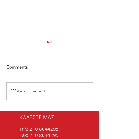
Comments
Write a comment...
Πώς θα καταλάβω ότι
Θορυβώδης εξάτ
είναι φθαρμένα τα μπουζί
συμβαίνει
μου;
ΚΑΛΕΣΤΕ ΜΑΣ
Τηλ:
210 8044295
|
Fax:
210 8044295