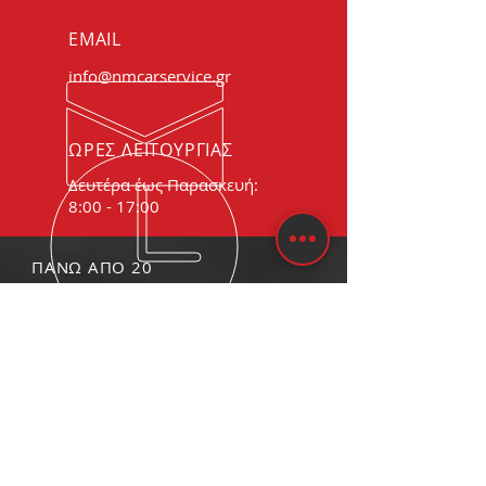
EMAIL
info@nmcarservice.gr
ΩΡΕΣ ΛΕΙΤΟΥΡΓΙΑΣ
Δευτέρα έως Παρασκευή:
8:00 - 17:00
ΠΑΝΩ ΑΠΟ 20
ΧΡΟΝΙΑ ΕΜΠΕΙΡΙΑΣ
Εμπειρία και τεχνογνωσία σε
όλα τα στάδια επισκευής και
συντήρησης του αυτοκινήτου
ΟΙ ΥΠΗΡΕΣΙΕΣ ΜΑΣ
- Service
- Φανοποιία