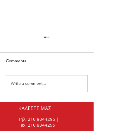
Comments
Write a comment...
Πώς θα καταλάβω ότι
Θορυβώδης εξάτ
είναι φθαρμένα τα μπουζί
συμβαίνει
μου;
ΚΑΛΕΣΤΕ ΜΑΣ
Τηλ:
210 8044295
|
Fax:
210 8044295