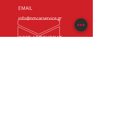
EMAIL
info@nmcarservice.gr
ΩΡΕΣ ΛΕΙΤΟΥΡΓΙΑΣ
Δευτέρα έως Παρασκευή:
8:00 - 17:00
ΠΑΝΩ ΑΠΟ 20
ΧΡΟΝΙΑ ΕΜΠΕΙΡΙΑΣ
Εμπειρία και τεχνογνωσία σε
όλα τα στάδια επισκευής και
συντήρησης του αυτοκινήτου
ΟΙ ΥΠΗΡΕΣΙΕΣ ΜΑΣ
- Service
- Φανοποιία
- Δωρεάν Διαγνωστικός Έλεγχος