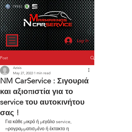
Log In
Post
Azisis
May 27, 2022
1 min read
NM CarService : Σιγουριά
και αξιοπιστία για το
service του αυτοκινήτου
σας !
Για κάθε μικρό ή μεγάλο service, 
προγραμματισμένο ή έκτακτο η 