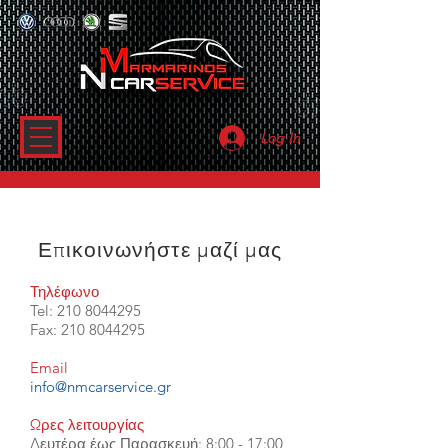
Log In
Επικοινωνήστε μαζί μας
Τηλέφωνο
Tel:
210 8044295
Fax:
210 8044295
Email
info@nmcarservice.gr
Ωρες λειτουργίας
Δευτέρα έως Παρασκευή: 8:00 - 17:00