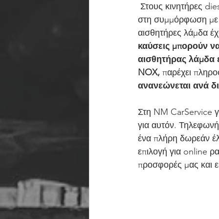
 Στους κινητήρες diesel εμφανίστηκε στις αρχές της δεκαετίας του 2000 με σκοπό συμβάλλει 
στη συμμόρφωση με τ
αισθητήρες λάμδα έχ
καύσεις μπορούν να
αισθητήρας λάμδα ε
NOX, 
παρέχει πληροφ
ανανεώνεται ανά δι
Στη NM CarService γ
για αυτόν. Τηλεφωνήσ
ένα πλήρη δωρεάν έλ
επιλογή για online ρ
προσφορές μας και ε