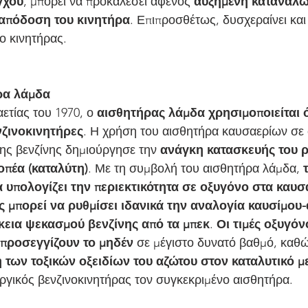
γχου
, μπορεί να προκαλέσει αφενός 
αυξημένη κατανάλ
απόδοση του κινητήρα
. Επιπροσθέτως, δυσχεραίνει και
ο κινητήρας.
ρα λάμδα
αετίας του 1970, ο 
αισθητήρας λάμδα χρησιμοποιείται ό
νζινοκινητήρες
. Η χρήση του αισθητήρα καυσαερίων σε
ης βενζίνης δημιούργησε την 
ανάγκη κατασκευής του ρ
οπέα (καταλύτη)
. Με τη συμβολή του αισθητήρα λάμδα, 
α υπολογίζει την περιεκτικότητα σε οξυγόνο στα καυσ
ς μπορεί να ρυθμίσει ιδανικά την αναλογία καυσίμου
κεια ψεκασμού βενζίνης από τα μπεκ
. 
Οι τιμές οξυγόν
προσεγγίζουν το μηδέν
 σε μέγιστο δυνατό βαθμό, καθώ
η των τοξικών οξειδίων του αζώτου στον καταλυτικό 
υργικός βενζινοκινητήρας τον συγκεκριμένο αισθητήρα.