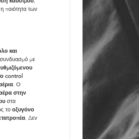
ωση καυσίμου
, 
 η ποιότητα των 
λο και 
 συνδυασμό με 
υθμιζόμενου 
το control 
αέρια
. Ο 
-αέρα στην 
ου
 στα 
ς το 
οξυγόνο 
μετατροπέα
. Δεν 