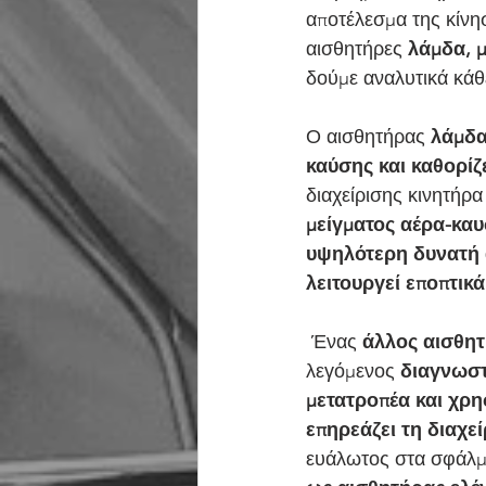
αποτέλεσμα της κίνη
αισθητήρες
 λάμδα, 
δούμε αναλυτικά κάθ
Ο αισθητήρας 
λάμδα
καύσης και καθορίζ
διαχείρισης κινητήρα 
μείγματος αέρα-καυ
υψηλότερη δυνατή
λειτουργεί εποπτικ
 Ένας 
άλλος αισθη
λεγόμενος 
διαγνωστ
μετατροπέα και χρη
επηρεάζει τη διαχε
ευάλωτος στα σφάλμ