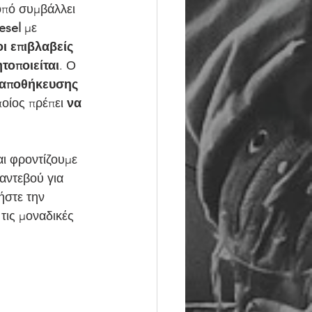
esel
 με 
ι επιβλαβείς 
τοποιείται
. Ο 
 αποθήκευσης 
ποίος πρέπει 
να 
ι φροντίζουμε 
αντεβού για 
ήστε την 
τις μοναδικές 