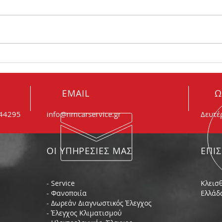
Πώς θα καταλάβω ότι είναι
Θορυ
φθαρμένα τα μπουζί μου;
συμβ
EMAIL
Ω
044295
info@nmcarservice.gr
Δευτέ
ΟΙ ΥΠΗΡΕΣΙΕΣ ΜΑΣ
ΕΠΙ
- Service
Κλεισθ
- Φανοποιία
Ελλάδ
- Δωρεάν Διαγνωστικός Έλεγχος
- Έλεγχος Κλιματισμού