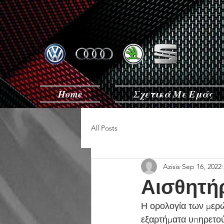
Home
Σχετικά Με Εμάς
All Posts
Azisis
Sep 16, 2022
Αισθητή
Η ορολογία των μερώ
εξαρτήματα υπηρετού