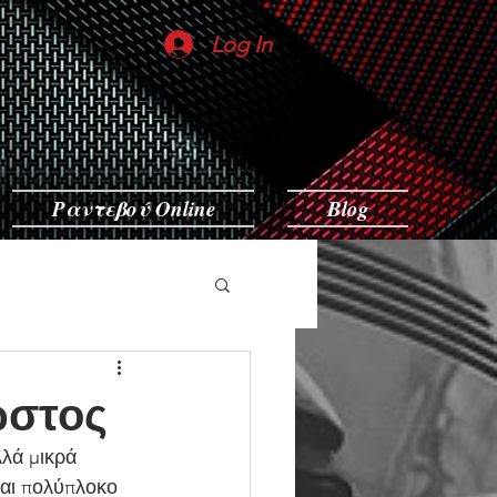
Log In
Ραντεβού Online
Blog
ωστος
λά μικρά 
και πολύπλοκο 