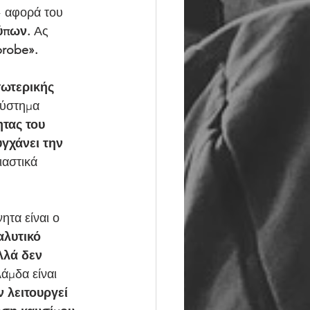
» αφορά του 
ύπων.
 Ας 
robe». 
ωτερικής 
σύστημα 
ητας του 
γχάνει την 
αστικά 
ητα είναι ο 
αλυτικό 
λλά δεν 
άμδα είναι 
 λειτουργεί 