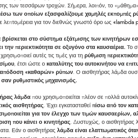
σης των τεσσάρων τροχών. Σήμερα, λοιπόν, το «μάθημα
μέσω των οποίων εξασφαλίζουμε χαμηλές εκπομπές ρ
ε λεπτομέρεια για τον διεθνώς γνωστό όρο ως 
«lambda p
 βρίσκεται στο σύστημα εξάτμισης των κινητήρων εσ
ει την περιεκτικότητα σε οξυγόνο στα καυσαέρια.
 Το 
χρησιμοποιεί αυτές τις τιμές για τη 
ρύθμιση περιεκτικότ
σίμου
, έτσι ώστε ο 
καταλύτης του αυτοκινήτου να επιτυ
 απόδοση «καθαρών» ρύπων
. Ο αισθητήρας λάμδα ουσι
ά σαν ρυθμιστικός μηχανισμός. 
τήρας λάμδα
 που χρησιμοποιείται πλέον σε πολλά αυτοκίν
ικός αισθητήρας
. Έχει εγκατασταθεί 
πίσω από τον κατ
σιμοποιείται για τον έλεγχο των τιμών καυσαερίων, α
ίριση που κάνει ο κινητήρας
. Δυστυχώς, ο αισθητήρας λ
ατα. Εάν ο αισθητήρας
 λάμδα είναι ελαττωματικός όταν