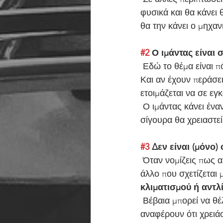
φυσικά και θα κάνει
θα την κάνει ο μηχαν
#2
 Ο ιμάντας είναι 
 Εδώ το θέμα είναι πόσο αντέχει ο ιμάντας χρονισμού. Γιατί σίγουρα δεν αντέχει για πάντα. 
Και αν έχουν περάσει
ετοιμάζεται να σε εγκ
 Ο ιμάντας κάνει ένα
σίγουρα θα χρειαστε
#3
 Δεν είναι (μόνο) 
 Όταν νομίζεις πως ακούς τον ιμάντα χρονισμού, μπορεί στην πραγματικότητα να είναι κάτι 
άλλο που σχετίζεται μ
κλιματισμού ή αντλ
 Βέβαια μπορεί να θέλεις αλλαγή ιμάντα, σε συνδυασμό με κάτι από αυτά. Κάποιοι οδηγοί 
αναφέρουν ότι χρειάσ