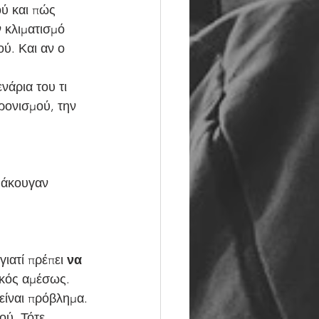
ού και πώς 
ν κλιματισμό 
ύ. Και αν ο 
ρονισμού, την 
ιατί πρέπει 
να 
ικός αμέσως. 
 είναι πρόβλημα.
ού. Τότε 