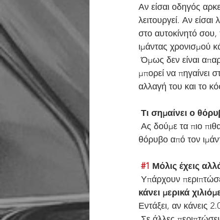
Αν είσαι οδηγός αρκε
λειτουργεί. Αν είσαι 
στο αυτοκίνητό σου, 
ιμάντας χρονισμού κά
 Όμως δεν είναι απαραίτητα και καταστροφικό, αφού υπάρχουν διαφορετικά σενάρια του τι 
μπορεί να πηγαίνει σ
αλλαγή του και το κό
Τι σημαίνει ο θόρυ
 Ας δούμε τα πιο πιθανά σενάρια που έχουν αντιμετωπίσει κι άλλοι οδηγοί που άκουγαν 
θόρυβο από τον ιμάν
#1
 Μόλις έχεις αλλ
 Υπάρχουν περιπτώσε
κάνει μερικά χιλιό
Εντάξει, αν κάνεις 2
 Σε άλλες περιπτώσει