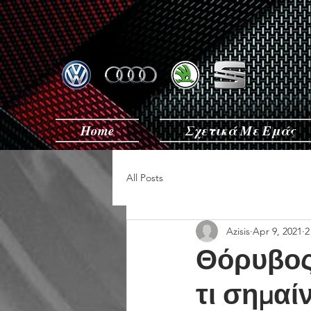
Home
Σχετικά Με Εμάς
All Posts
Azisis
Apr 9, 2021
2
Θόρυβος
τι σημαίν