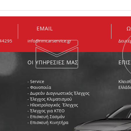
Πώς θα καταλάβω ότι είναι
Θορυ
φθαρμένα τα μπουζί μου;
συμβ
EMAIL
Ω
044295
info@nmcarservice.gr
Δευτέ
ΟΙ ΥΠΗΡΕΣΙΕΣ ΜΑΣ
ΕΠΙ
- Service
Κλεισθ
- Φανοποιία
Ελλάδ
- Δωρεάν Διαγνωστικός Έλεγχος
- Έλεγχος Κλιματισμού
- Ηλεκτρολογικός Έλεγχος
- Έλεγχος για ΚΤΕΟ
- Επισκευή Σασμάν
- Επισκευή Κινητήρα