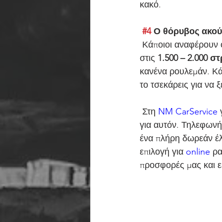
κακό.
#4
 Ο θόρυβος ακού
 Κάποιοι αναφέρουν 
στις 
1.500 – 2.000 σ
κανένα ρουλεμάν. Κά
το τσεκάρεις για να ξ
 Στη 
NM CarService
 
για αυτόν. Τηλεφωνήσ
ένα πλήρη δωρεάν έλ
επιλογή για 
online
ρα
προσφορές μας και ε