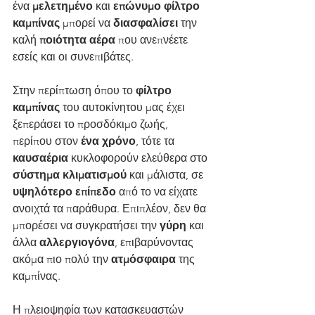
ένα 
μελετημένο 
και 
επώνυμο φίλτρο 
καμπίνας
 μπορεί να 
διασφαλίσει
 την 
καλή 
ποιότητα αέρα
 που ανεπνέετε 
εσείς και οι συνεπιβάτες.
Στην περίπτωση όπου το 
φίλτρο 
καμπίνας
 του αυτοκίνητου μας έχει 
ξεπεράσει το προσδόκιμο ζωής, 
περίπου στον 
ένα χρόνο
, τότε τα 
καυσαέρια 
κυκλοφορούν ελεύθερα στο 
σύστημα κλιματισμού 
και μάλιστα, σε 
υψηλότερο επίπεδο
 από το να είχατε 
ανοιχτά τα παράθυρα. Επιπλέον, δεν θα 
μπορέσει να συγκρατήσει την 
γύρη 
και 
άλλα 
αλλεργιογόνα
, επιβαρύνοντας 
ακόμα πιο πολύ την 
ατμόσφαιρα
 της 
καμπίνας.
Η πλειοψηφία των κατασκευαστών 