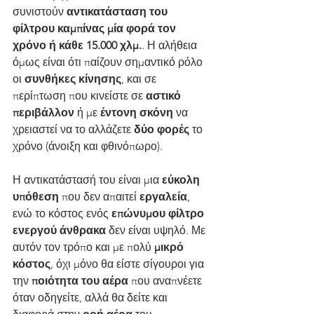
συνιστούν 
αντικατάσταση του 
φίλτρου καμπίνας μία φορά τον 
χρόνο ή κάθε 15.000 χλμ.
. Η αλήθεια 
όμως είναι ότι παίζουν σημαντικό ρόλο 
οι 
συνθήκες κίνησης
, και σε 
περίπτωση που κινείστε σε 
αστικό 
περιβάλλον
 ή με 
έντονη σκόνη
 να 
χρειαστεί να το αλλάζετε 
δύο φορές
 το 
χρόνο (άνοιξη και φθινόπωρο).
Η αντικατάστασή του είναι μια 
εύκολη 
υπόθεση
 που δεν απαιτεί 
εργαλεία
, 
ενώ το κόστος ενός 
επώνυμου φίλτρο 
ενεργού άνθρακα
 δεν είναι υψηλό. Με 
αυτόν τον τρόπο και με πολύ 
μικρό 
κόστος
, όχι μόνο θα είστε σίγουροι για 
την 
ποιότητα του αέρα
 που αναπνέετε 
όταν οδηγείτε, αλλά θα δείτε και 