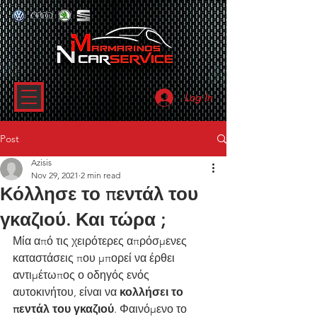
Log In
Post
Azisis
Nov 29, 2021
2 min read
Κόλλησε το πεντάλ του
γκαζιού. Και τώρα ;
Μία από τις χειρότερες απρόσμενες 
καταστάσεις που μπορεί να έρθει 
αντιμέτωπος ο οδηγός ενός 
αυτοκινήτου, είναι να 
κολλήσει το 
πεντάλ του γκαζιού
. Φαινόμενο το 