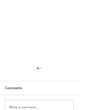
Comments
Write a comment...
Πώς θα καταλάβω ότι
Θορυβώδης εξάτ