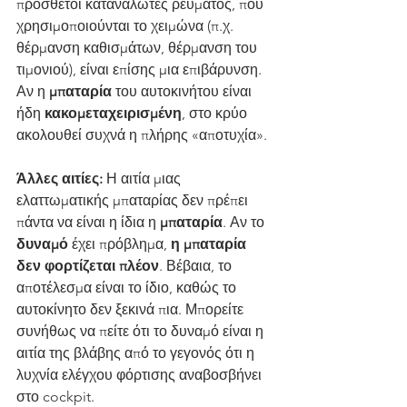
πρόσθετοι καταναλωτές ρεύματος, που 
χρησιμοποιούνται το χειμώνα (π.χ. 
θέρμανση καθισμάτων, θέρμανση του 
τιμονιού), είναι επίσης μια επιβάρυνση. 
Αν η 
μπαταρία
 του αυτοκινήτου είναι 
ήδη 
κακομεταχειρισμένη
, στο κρύο 
ακολουθεί συχνά η πλήρης «αποτυχία».
Άλλες αιτίες:
 Η αιτία μιας 
ελαττωματικής μπαταρίας δεν πρέπει 
πάντα να είναι η ίδια η 
μπαταρία
. Αν το 
δυναμό
 έχει πρόβλημα, 
η μπαταρία 
δεν φορτίζεται πλέον
. Βέβαια, το 
αποτέλεσμα είναι το ίδιο, καθώς το 
αυτοκίνητο δεν ξεκινά πια. Μπορείτε 
συνήθως να πείτε ότι το δυναμό είναι η 
αιτία της βλάβης από το γεγονός ότι η 
λυχνία ελέγχου φόρτισης αναβοσβήνει 
στο cockpit.