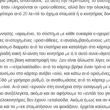
 για μικρές αποστάσεις. Σε αυτή την περίπτωση, το σύστημ
όταν πληρούνται οι προϋποθέσεις, αλλά δεν την ολοκληρώ
ιγότερο από 20 λεπτά το όχημα σταματά ή ο κινητήρας δο
νησης παραμένει, το σύστημα με κάθε ευκαιρία επιχειρεί
ες αποτυχημένες προσπάθειες, επαναλαμβανόμενους μετ
ύσιμο διαρρέει από τα ελατήρια και καταλήγει στο κάρτερ
λαδή κακή λίπανση του κινητήρα με ό,τι αυτό συνεπάγετα
ς στη βίαιη καταστροφή του. Δεν είναι άλλωστε λίγες οι
τι το «πετρελαιόλαδο» από το κάρτερ βρήκε έναν τρόπο ν
αυσίμου στο κάρτερ ανέβει πολύ, και κάτω από ορισμένες
Oδό με γρήγορο ρυθμό, οι αναθυμιάσεις από το κάρτερ μπ
πίνα. Από εκεί περνούν στη συνέχεια στην εισαγωγή με 
ει ανεξέλεγκτα, ακόμα και αν αφήσουμε το πεντάλ του γκ
τιζελοκινητήρες δεν έχουν πεταλούδα. Ακόμα όμως και αν 
ρα και τα μπεκ σταματήσουν να ψεκάζουν, έρχεται καύσιμ