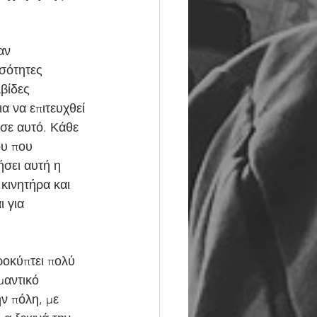
αν 
σότητες 
βίδες 
α να επιτευχθεί 
σε αυτό. Κάθε 
ου που 
ήσει αυτή η 
 κινητήρα και 
 για 
ροκύπτει πολύ 
μαντικό 
ν πόλη, με 