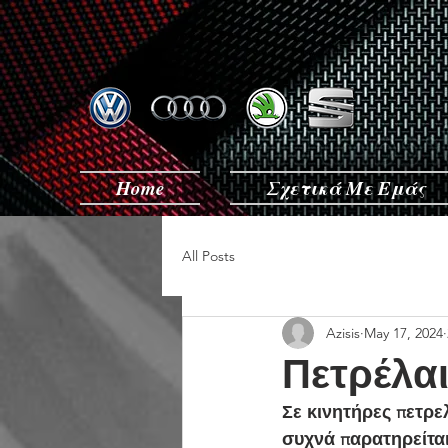
Home
Σχετικά Με Εμάς
All Posts
Azisis
May 17, 2024
Πετρέλαι
Σε κινητήρες πετρε
συχνά παρατηρείται