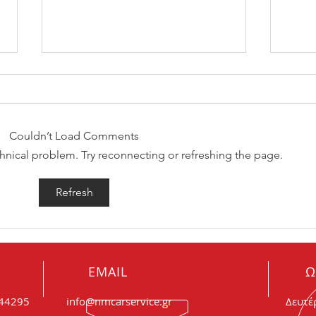
Couldn’t Load Comments
echnical problem. Try reconnecting or refreshing the page.
Πώς θα καταλάβω ότι είναι
Θορυ
Refresh
φθαρμένα τα μπουζί μου;
συμβ
EMAIL
Ω
044295
info@nmcarservice.gr
Δευτέ