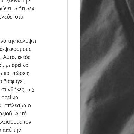
α ξεκινά την 
νει, διότι δεν 
υλεύει στο 
 να την καλύψει 
ά-ψεκασμούς. 
. Αυτό, εκτός 
ι, μπορεί να 
 περιπτώσεις 
α διαφύγει,
 συνθήκες, π.χ. 
ορεί να 
αποτέλεσμα ο 
αζιού. Αυτό 
κλείσουμε τον 
ο από την 