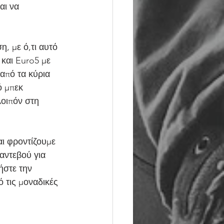
αι να 
, με ό,τι αυτό 
και Euro5 με 
από τα κύρια 
ό μπεκ 
οιπόν στη 
ι φροντίζουμε 
αντεβού για 
ήστε την 
 τις μοναδικές 