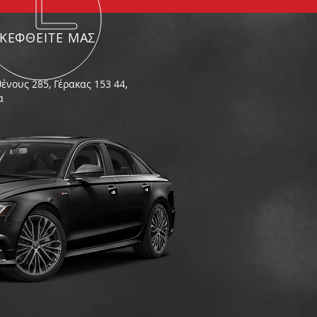
ΣΚΕΦΘΕΙΤΕ ΜΑΣ
ένους 285, Γέρακας 153 44,
α