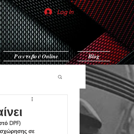
Log In
Ραντεβού Online
Blog
ίνει
στό DPF) 
εισχώρησης σε 