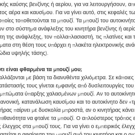
κής καύσης βενζίνης ή αερίου, για να λειτουργήσουν, απ
ος αέρα και καυσίμου. Για να γίνει αυτό, στις κεφαλές τ
ποίες τοποθετούνται τα μπουζί. Τα μπουζί του αυτοκινήτ
ν στο σύστημα ανάφλεξης του κινητήρα βενζίνης ή αερίου
τη της ανάφλεξης, τον πολλαπλασιαστή, τις πλατίνες και 
ματα στη θέση τους υπάρχει η πλακέτα ηλεκτρονικής ανάφ
ώδια υψηλής τάσης).
ι είναι φθαρμένα τα μπουζί μου;
λλάζονται με βάση τα διανυθέντα χιλιόμετρα. Σε κάποιες 
ατάστασής τους γίνεται εμφανής από δυσλειτουργίες του 
μπτώματα ύπαρξης χαλασμένων μπουζί. Αν το αυτοκίνητο
ανονική, κατανάλωση καυσίμου και το αυτοκίνητο δεν «τ
τήρας παίρνει με δυσκολία μπροστά, αν ο κινητήρας κάνει
πιθανότητα να φταίνε τα μπουζί. Ο απλούστερος τρόπος ε
 έλεγχος στα μπουζί τους. Για να γίνει ο εμπειρικός έλεγχ
ιτείται η αφαίρεση του μπουζί από τον κινητήρα και ο οπ