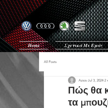
Home
Σχετικά Με Εμάς
All Posts
Azisis
Jul 3, 2024
2 
Πώς θα κ
τα μπουζ