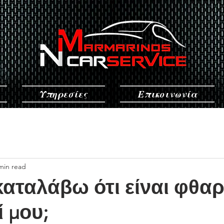
Υπηρεσίες
Επικοινωνία
min read
αταλάβω ότι είναι φθα
ί μου;