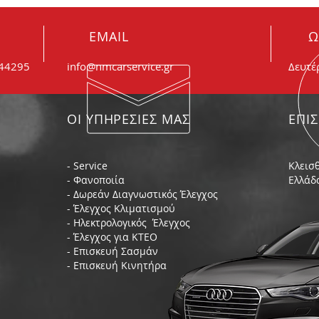
φθαρμένα τα μπουζί μου;
συμβ
EMAIL
Ω
044295
info@nmcarservice.gr
Δευτέ
ΟΙ ΥΠΗΡΕΣΙΕΣ ΜΑΣ
ΕΠΙ
- Service
Κλεισθ
- Φανοποιία
Ελλάδ
- Δωρεάν Διαγνωστικός Έλεγχος
- Έλεγχος Κλιματισμού
- Ηλεκτρολογικός Έλεγχος
- Έλεγχος για ΚΤΕΟ
- Επισκευή Σασμάν
- Επισκευή Κινητήρα