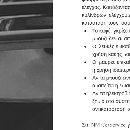
έλεγχος. Κοιτάζοντα
κυλίνδρων, ελέγχουμ
κατάστασή τους, όσο
Το καφέ, γκρίζο
μπουζί δεν απα
Οι λευκές επικα
χρήση κακής ποι
Οι μαύρες επικα
ή χρήση ιδιαίτε
Αν τα μπουζί εί
απαιτείται η επι
Αν τα ηλεκτρόδι
ζημιά στο σύστημ
αντικατάστασή τ
Στη NM CarService γ