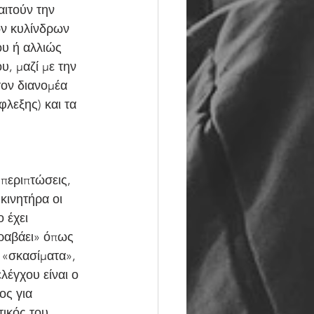
αιτούν την 
ων κυλίνδρων 
ου ή αλλιώς 
, μαζί με την 
τον διανομέα 
λεξης) και τα 
περιπτώσεις, 
κινητήρα οι 
 έχει 
ραβάει» όπως 
 «σκασίματα», 
λέγχου είναι ο 
ος για 
τικός του 