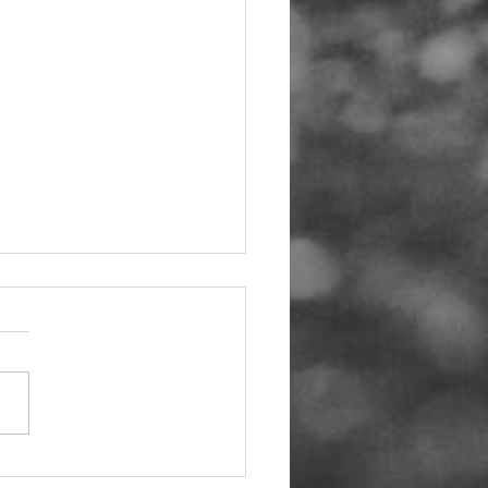
βώδης εξάτμιση. Τι