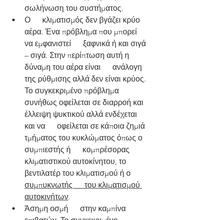
σωλήνωση του συστήματος.
Ο      κλιματισμός δεν βγάζει κρύο 
αέρα. Ένα πρόβλημα που μπορεί 
να εμφανιστεί      ξαφνικά ή και σιγά 
– σιγά. Στην περίπτωση αυτή η 
δύναμη του αέρα είναι      ανάλογη 
της ρύθμισης αλλά δεν είναι κρύος. 
Το συγκεκριμένο πρόβλημα      
συνήθως οφείλεται σε διαρροή και 
έλλειψη ψυκτικού αλλά ενδέχεται 
και να      οφείλεται σε κάποια ζημιά 
τμήματος του κυκλώματος όπως ο 
συμπιεστής ή      κομπρέσορας 
κλιματιστικού αυτοκίνητου, το 
βεντιλατέρ του κλιματισμού ή ο 
συμπυκνωτής      του κλιματισμού 
αυτοκινήτων
.
Άσημη οσμή      στην καμπίνα 